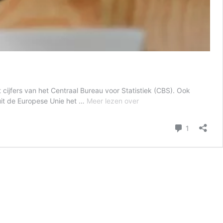
t cijfers van het Centraal Bureau voor Statistiek (CBS). Ook
Nederlanders
uit de Europese Unie het …
Meer lezen over
geven
meer
reactie
1
uit
in
Europese
webshops