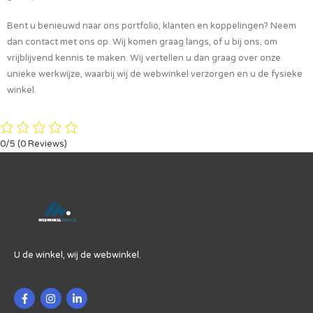
Bent u benieuwd naar ons portfolio, klanten en koppelingen? Neem
dan contact met ons op. Wij komen graag langs, of u bij ons, om
vrijblijvend kennis te maken. Wij vertellen u dan graag over onze
unieke werkwijze, waarbij wij de webwinkel verzorgen en u de fysieke
winkel.
0/5
(0 Reviews)
U de winkel, wij de webwinkel.