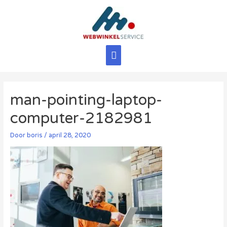
Ga
naar
de
inhoud
Hoofdmenu
man-pointing-laptop-
computer-2182981
Door
boris
/
april 28, 2020