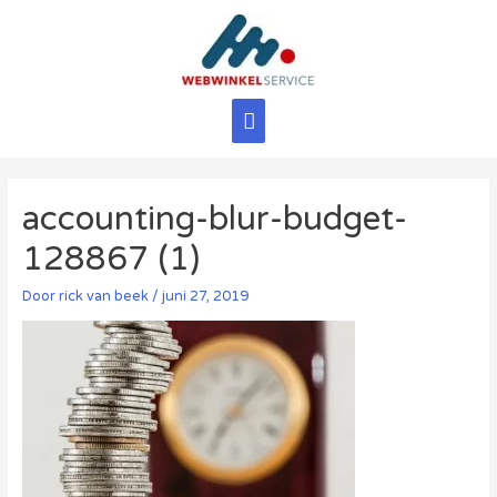
Ga
naar
de
inhoud
Hoofdmenu
accounting-blur-budget-
128867 (1)
Door
rick van beek
/
juni 27, 2019