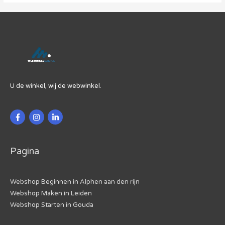
maar
één
optie
in
crisis:
e-
commerce
U de winkel, wij de webwinkel.
Pagina
Webshop Beginnen in Alphen aan den rijn
Webshop Maken in Leiden
Webshop Starten in Gouda