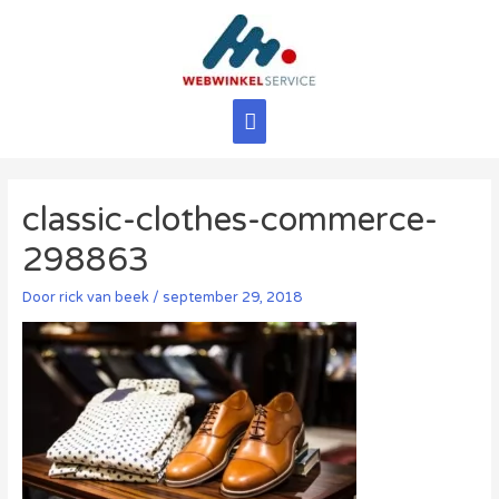
Ga
naar
de
inhoud
Hoofdmenu
classic-clothes-commerce-
298863
Door
rick van beek
/
september 29, 2018