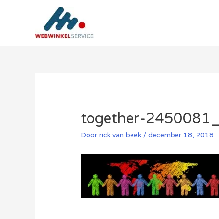
Ga
naar
de
inhoud
together-2450081
Door
rick van beek
/
december 18, 2018