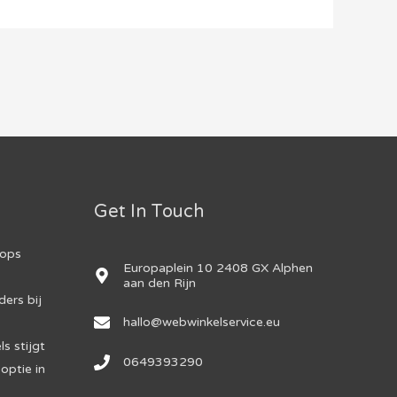
Get In Touch
hops
Europaplein 10 2408 GX Alphen
aan den Rijn
ers bij
hallo@webwinkelservice.eu
s stijgt
0649393290
optie in