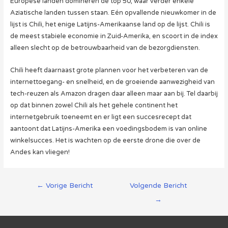
Europese landen domineren de top 50, waar verder enkele
Aziatische landen tussen staan. Eén opvallende nieuwkomer in de
lijst is Chili, het enige Latijns-Amerikaanse land op de lijst. Chili is
de meest stabiele economie in Zuid-Amerika, en scoort in de index
alleen slecht op de betrouwbaarheid van de bezorgdiensten.
Chili heeft daarnaast grote plannen voor het verbeteren van de
internettoegang- en snelheid, en de groeiende aanwezigheid van
tech-reuzen als Amazon dragen daar alleen maar aan bij. Tel daarbij
op dat binnen zowel Chili als het gehele continent het
internetgebruik toeneemt en er ligt een succesrecept dat
aantoont dat Latijns-Amerika een voedingsbodem is van online
winkelsucces. Het is wachten op de eerste drone die over de
Andes kan vliegen!
Berichtnavigatie
←
Vorige Bericht
Volgende Bericht
→