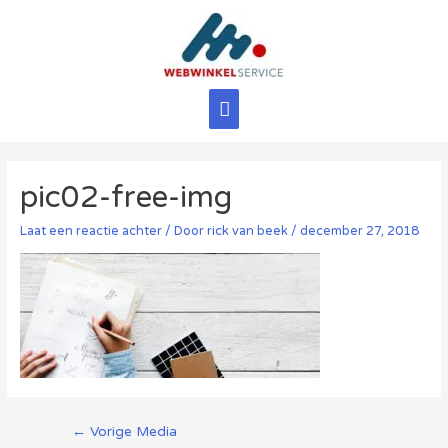
Ga
naar
de
inhoud
Hoofdmenu
pic02-free-img
Laat een reactie achter
/ Door
rick van beek
/
december 27, 2018
Berichtnavigatie
←
Vorige Media