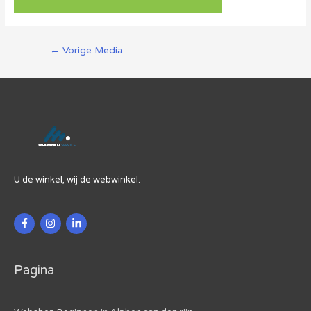
Berichtnavigatie
←
Vorige Media
U de winkel, wij de webwinkel.
Pagina