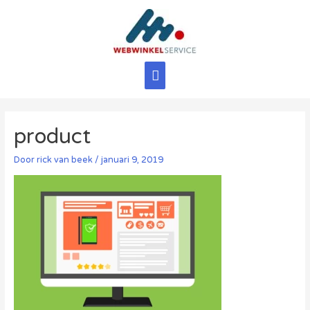
Ga
naar
de
inhoud
Hoofdmenu
product
Door
rick van beek
/
januari 9, 2019