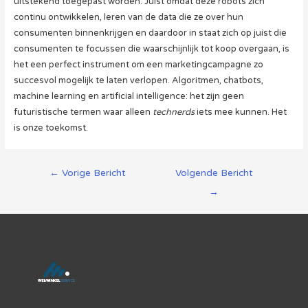
uitstekend toegepast worden. Juist omdat deze robots zich
continu ontwikkelen, leren van de data die ze over hun
consumenten binnenkrijgen en daardoor in staat zich op juist die
consumenten te focussen die waarschijnlijk tot koop overgaan, is
het een perfect instrument om een marketingcampagne zo
succesvol mogelijk te laten verlopen. Algoritmen, chatbots,
machine learning en artificial intelligence: het zijn geen
futuristische termen waar alleen
technerds
iets mee kunnen. Het
is onze toekomst.
Berichtnavigatie
←
Vorige Bericht
Volgende Bericht
→