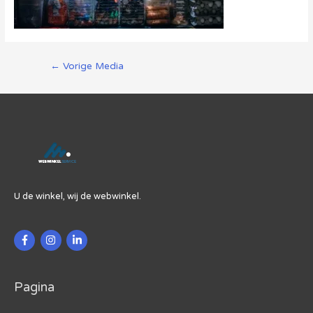
Berichtnavigatie
←
Vorige Media
U de winkel, wij de webwinkel.
Pagina