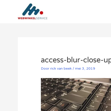
Ga
naar
de
inhoud
access-blur-close-
Door
rick van beek
/
mei 3, 2019