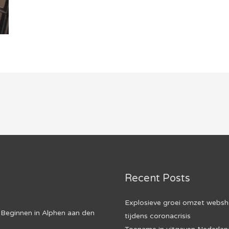
Recent Posts
Explosieve groei omzet webs
Beginnen in Alphen aan den
tijdens coronacrisis