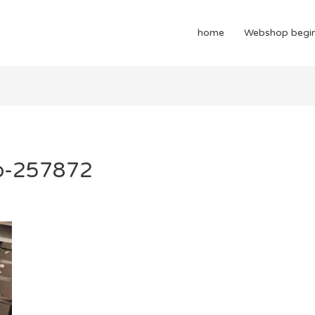
home
Webshop begi
up-257872