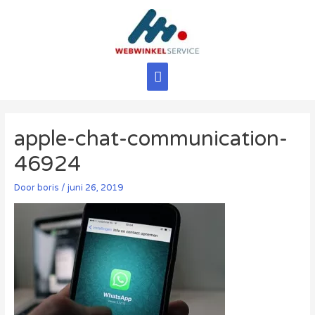
Ga
naar
de
inhoud
Hoofdmenu
apple-chat-communication-
46924
Door
boris
/
juni 26, 2019