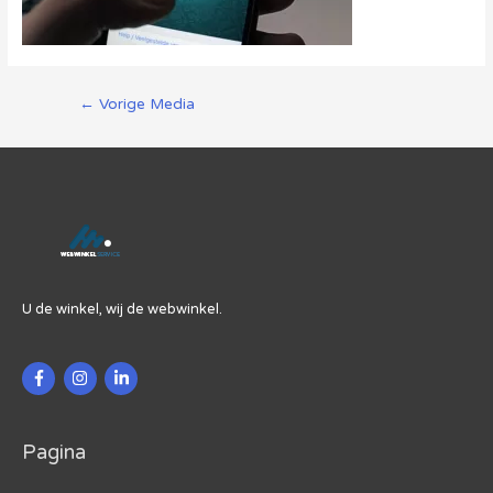
Berichtnavigatie
←
Vorige Media
U de winkel, wij de webwinkel.
Pagina