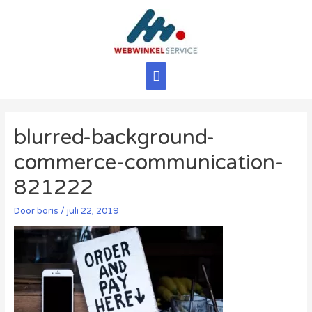
Ga
naar
de
inhoud
Hoofdmenu
blurred-background-
commerce-communication-
821222
Door
boris
/
juli 22, 2019