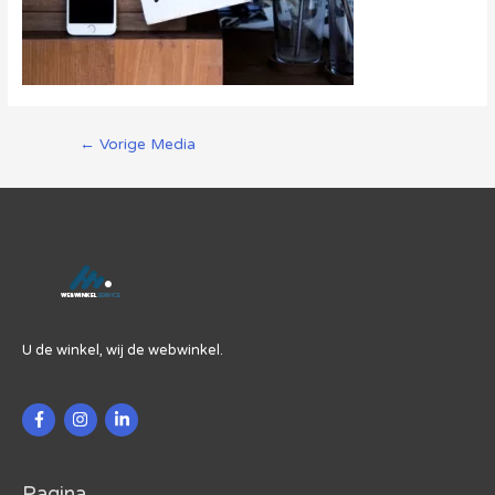
Berichtnavigatie
←
Vorige Media
U de winkel, wij de webwinkel.
Pagina