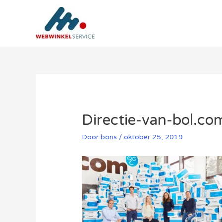
Ga
naar
de
inhoud
Directie-van-bol.c
Door
boris
/
oktober 25, 2019