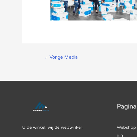
Berichtnavigatie
←
Vorige Media
Pagina
U de winkel, wij de webwinkel.
Webshop 
rijn