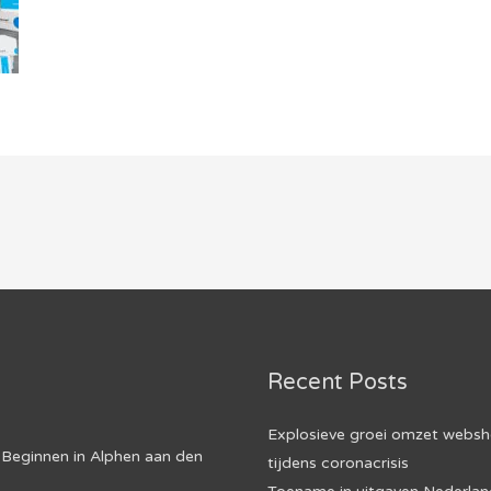
Recent Posts
Explosieve groei omzet webs
Beginnen in Alphen aan den
tijdens coronacrisis