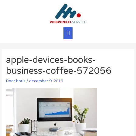
Ga
naar
de
inhoud
Hoofdmenu
apple-devices-books-
business-coffee-572056
Door
boris
/
december 9, 2019