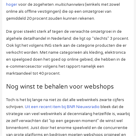
hoger
voor de zogeheten
multichannelers
(winkels met zowel
online als offline vestigingen) die op een omzetgroei van
gemiddeld 20 procent zouden kunnen rekenen.
Die groei steekt sterk af tegen de verwachte omzetgroei in de
algehele detailhandel in Nederland: die ligt op “slechts” 3 procent.
Ook ligt het volgens ING sterk aan de categorie producten die er
verkocht worden. Met name categorieën als kleding, elektronica
en speelgoed doen het goed op online gebied, die hebben in de
e-commercesector volgens het rapport namelijk een
marktaandeel tot 40 procent.
Nog winst te behalen voor webshops
Toch is het bij lange na niet zo dat alle webwinkels zwarte cijfers
schrijven.
Uit een recent item bij BNR Nieuwsradio
bleek dat de
strategie van veel webwinkels al decennialang hetzelfde is, waarbij
ze zelf verwachten dat “op een gegeven moment” de winst wel
binnenkomt. Juist door het enorme speelveld en de concurrentie
van grote platforms en bedrijven moeten webshops origineel en