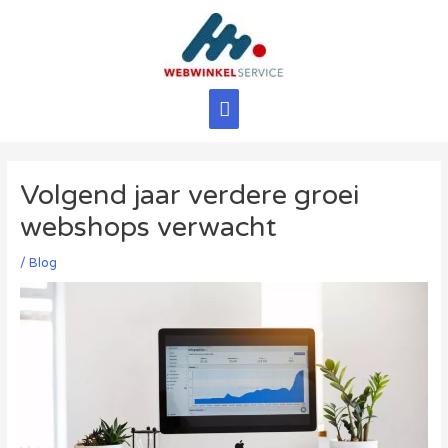
Ga
naar
de
inhoud
Hoofdmenu
Volgend jaar verdere groei
webshops verwacht
/
Blog