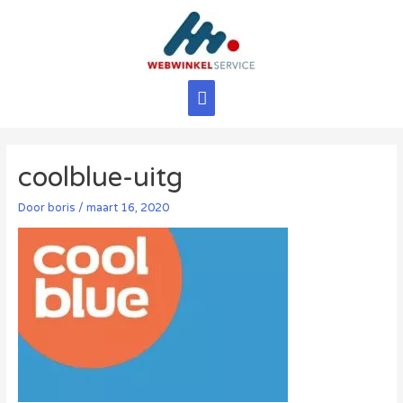
Ga
naar
de
inhoud
Hoofdmenu
coolblue-uitg
Door
boris
/
maart 16, 2020