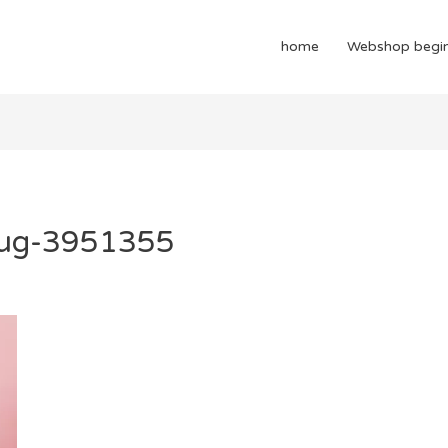
home
Webshop begi
mug-3951355