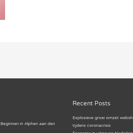
Recent Posts
Explosieve groei omzet webs
Beginnen in Alphen aan den
tijdens coronacrisis