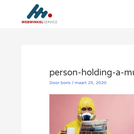
Ga
naar
de
inhoud
person-holding-a-
Door
boris
/
maart 25, 2020