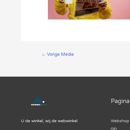
Berichtnavigatie
←
Vorige Media
Pagina
U de winkel, wij de webwinkel.
Webshop 
rijn