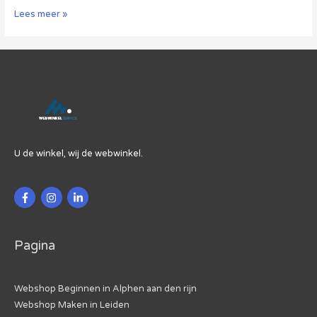
Groei
Lees meer »
in
webshops,
afname
stenen
winkels
U de winkel, wij de webwinkel.
Pagina
Webshop Beginnen in Alphen aan den rijn
Webshop Maken in Leiden