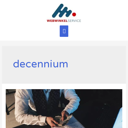
Ga
naar
de
inhoud
Hoofdmenu
decennium