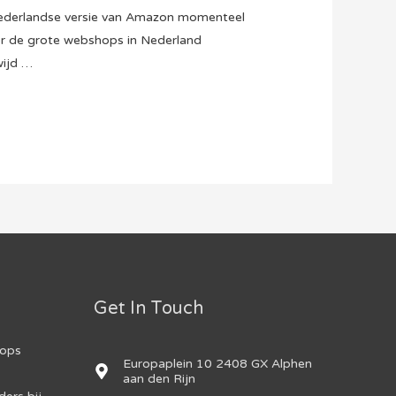
Nederlandse versie van Amazon momenteel
or de grote webshops in Nederland
wijd …
Get In Touch
hops
Europaplein 10 2408 GX Alphen
aan den Rijn