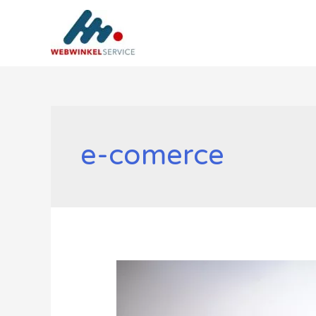
Ga
naar
de
inhoud
e-comerce