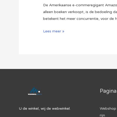
De Amerikaanse e-commeregigant Amazon 
alleen boeken verkoopt, is de bedoeling 
betekent het meer concurrentie, voor de
Amazon
Lees meer »
gaat
uitbreiden
in
Nederland
Pagina
U de winkel, wij de webwinkel.
Webshop 
rijn