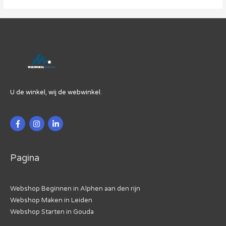
en
de
strijd
tegen
malafide
webshops
U de winkel, wij de webwinkel.
Pagina
Webshop Beginnen in Alphen aan den rijn
Webshop Maken in Leiden
Webshop Starten in Gouda