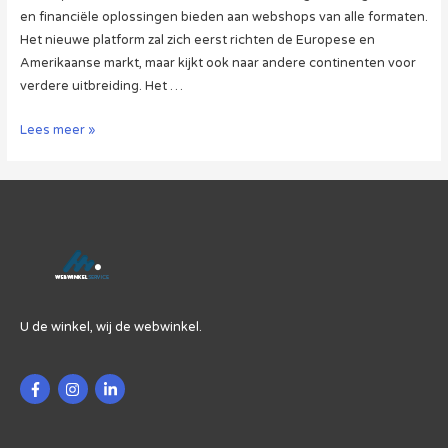
en financiële oplossingen bieden aan webshops van alle formaten.
Het nieuwe platform zal zich eerst richten de Europese en
Amerikaanse markt, maar kijkt ook naar andere continenten voor
verdere uitbreiding. Het …
Het
Lees meer »
PayPal
Commerce
Platform:
Voor
Alle
Webshops
U de winkel, wij de webwinkel.