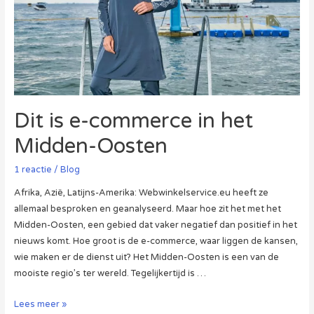
Dit is e-commerce in het
Midden-Oosten
1 reactie
/
Blog
Afrika, Azië, Latijns-Amerika: Webwinkelservice.eu heeft ze
allemaal besproken en geanalyseerd. Maar hoe zit het met het
Midden-Oosten, een gebied dat vaker negatief dan positief in het
nieuws komt. Hoe groot is de e-commerce, waar liggen de kansen,
wie maken er de dienst uit? Het Midden-Oosten is een van de
mooiste regio’s ter wereld. Tegelijkertijd is …
Dit
Lees meer »