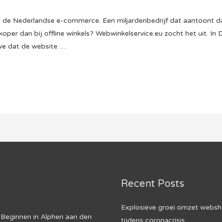
van de Nederlandse e-commerce. Een miljardenbedrijf dat aantoon
oper dan bij offline winkels? Webwinkelservice.eu zocht het uit. In 
 we dat de website …
Recent Posts
Explosieve groei omzet webs
Beginnen in Alphen aan den
tijdens coronacrisis