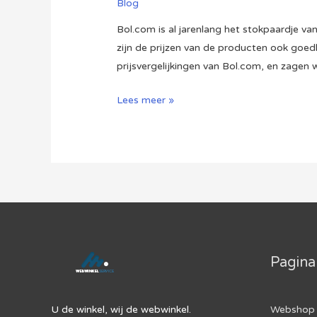
Blog
Bol.com is al jarenlang het stokpaardje 
zijn de prijzen van de producten ook goedk
prijsvergelijkingen van Bol.com, en zagen
Deel
Lees meer »
II:
Is
Bol.com
Goedkoper
dan
Offline
Winkels?
Pagina
U de winkel, wij de webwinkel.
Webshop 