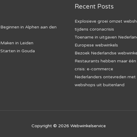
Recent Posts
Explosieve groei omzet webs
Beginnen in Alphen aan den
tijdens coronacrisis
Toename in uitgaven Nederland
Maken in Leiden
Europese webwinkels
Starten in Gouda
Bezoek Nederlandse webwinkel
Restaurants hebben maar één 
crisis: e-commerce
Nederlanders ontevreden met
webshops uit buitenland
Copyright © 2026
Webwinkelservice