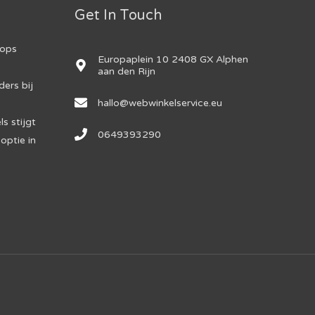
Get In Touch
hops
Europaplein 10 2408 GX Alphen
aan den Rijn
ers bij
hallo@webwinkelservice.eu
s stijgt
0649393290
optie in