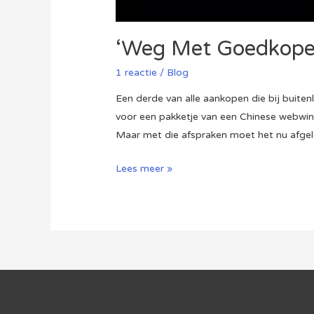
‘Weg Met Goedkope 
1 reactie
/
Blog
Een derde van alle aankopen die bij bui
voor een pakketje van een Chinese webwink
Maar met die afspraken moet het nu afgel
‘Weg
Lees meer »
Met
Goedkope
Pakketjes
Uit
China’