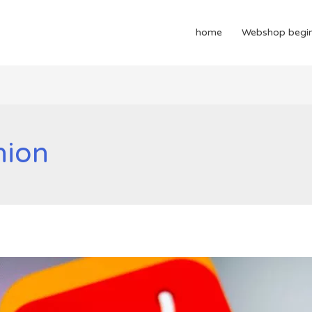
home
Webshop begi
nion