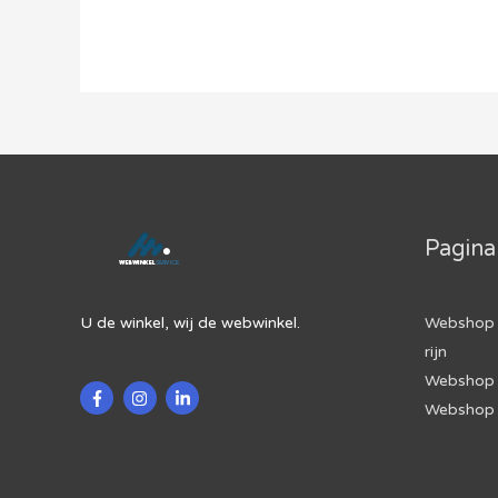
beginnen?
Deze
producten
verkopen
het
best
Pagina
U de winkel, wij de webwinkel.
Webshop 
rijn
Webshop 
Webshop 