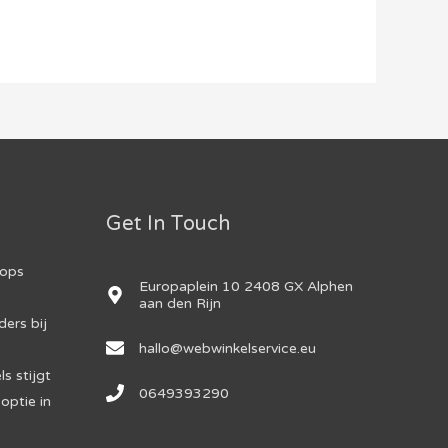
Get In Touch
hops
Europaplein 10 2408 GX Alphen
aan den Rijn
ers bij
hallo@webwinkelservice.eu
s stijgt
0649393290
optie in