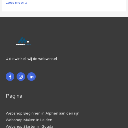
Walmart
Lees meer »
Gaat
Via
Whatsapp
Verzenden
U de winkel, wij de webwinkel.
Pagina
Webshop Beginnen in Alphen aan den rijn
Webshop Maken in Leiden
Webshop Starten in Gouda