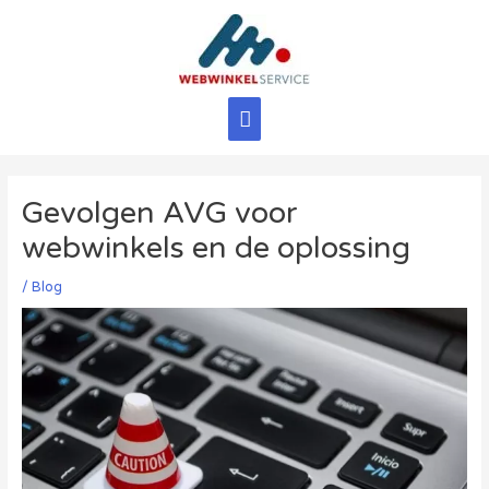
Ga
naar
de
inhoud
Hoofdmenu
Gevolgen AVG voor
webwinkels en de oplossing
/
Blog