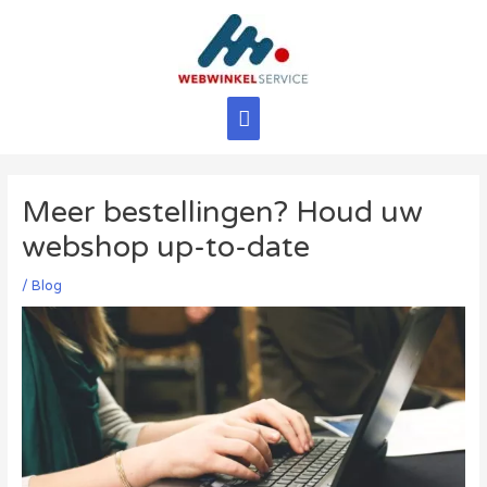
Ga
naar
de
inhoud
Hoofdmenu
Meer bestellingen? Houd uw
webshop up-to-date
/
Blog