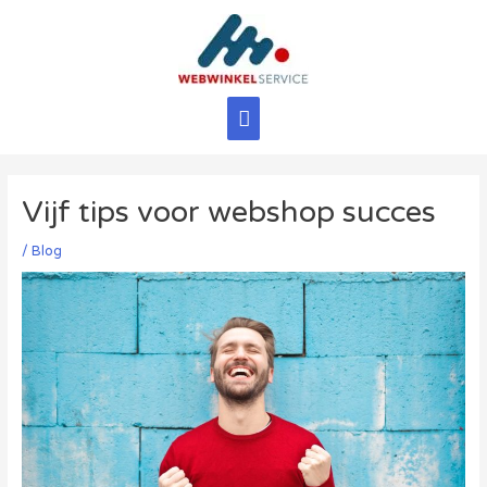
Ga
naar
de
inhoud
Hoofdmenu
Vijf tips voor webshop succes
/
Blog