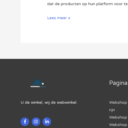
dat de producten op hun platform voor te
Hoe
Lees meer »
Verkoop
Je
Via
Bol.com?
Pagina
U de winkel, wij de webwinkel.
Webshop 
rijn
Webshop 
Webshop 