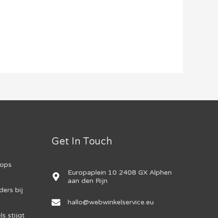
Get In Touch
hops
Europaplein 10 2408 GX Alphen
aan den Rijn
ers bij
hallo@webwinkelservice.eu
s stijgt