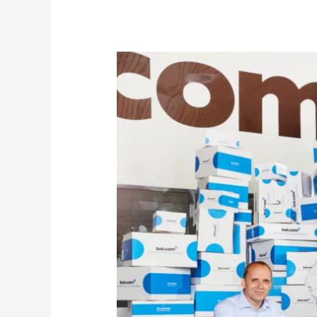
tijden
voor
webshops