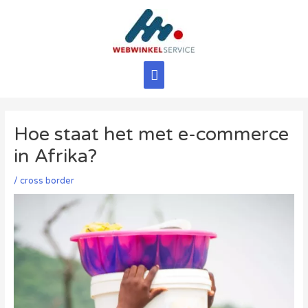
Ga
naar
de
inhoud
Hoofdmenu
Hoe staat het met e-commerce
in Afrika?
/
cross border