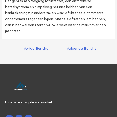
Het gebrek aan toegang tot internet, een ontbrekend
betaalsysteem en simpelweg het niet hebben van een
bankrekening zijn andere zaken waar Afrikaanse e-commerce
ondernemers tegenaan lopen. Maar als Afrikanen iets hebben,
dan is het wel een ijzeren wil. Wie weet waar de markt over tien
jaar staat.
Berichtnavigatie
←
Vorige Bericht
Volgende Bericht
→
U de winkel, wij de webwinkel.