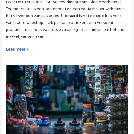
Over De Grens Deel I: Britse Postdienst Komt Kleine Webshops
Tegemoet Het is een kostenpost én een dagtaak voor webshops:
het verzenden van pakketjes. Uiteraard is het de core business
van iedere webshop – elk pakketje betekent een verkocht
product – maar ook voor deze zaken zijn er manieren om het ons
makkelijker te maken. …
Over
Lees meer »
De
Grens
Deel
I:
Britse
Postdienst
Komt
Kleine
Webshops
Tegemoet