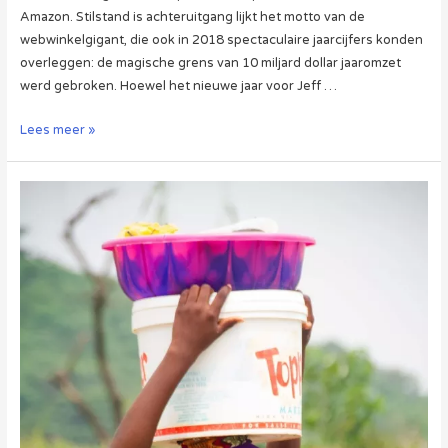
Amazon. Stilstand is achteruitgang lijkt het motto van de
webwinkelgigant, die ook in 2018 spectaculaire jaarcijfers konden
overleggen: de magische grens van 10 miljard dollar jaaromzet
werd gebroken. Hoewel het nieuwe jaar voor Jeff …
Amazon
Lees meer »
publiceert
jaarcijfers:
explosieve
groei
vertaalt
zich
in
recordwinst