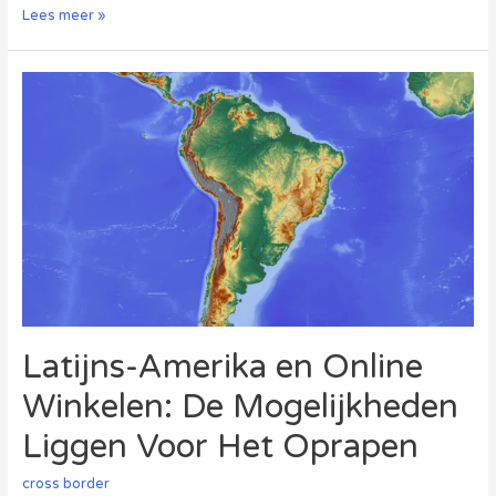
Wat
Lees meer »
Nederlandse
webshops
kunnen
leren
van
hun
Chinese
concurrenten
Latijns-Amerika en Online
Winkelen: De Mogelijkheden
Liggen Voor Het Oprapen
cross border