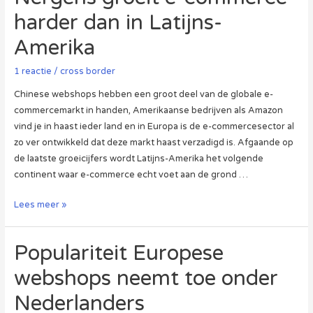
In
harder dan in Latijns-
Het
Amerika
Buitenland,
Maar
1 reactie
/
cross border
Aandeel
Blijft
Chinese webshops hebben een groot deel van de globale e-
Klein
commercemarkt in handen, Amerikaanse bedrijven als Amazon
vind je in haast ieder land en in Europa is de e-commercesector al
zo ver ontwikkeld dat deze markt haast verzadigd is. Afgaande op
de laatste groeicijfers wordt Latijns-Amerika het volgende
continent waar e-commerce echt voet aan de grond …
Nergens
Lees meer »
groeit
e-
Populariteit Europese
commerce
harder
webshops neemt toe onder
dan
Nederlanders
in