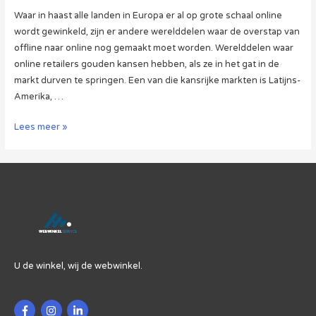
Waar in haast alle landen in Europa er al op grote schaal online
wordt gewinkeld, zijn er andere werelddelen waar de overstap van
offline naar online nog gemaakt moet worden. Werelddelen waar
online retailers gouden kansen hebben, als ze in het gat in de
markt durven te springen. Een van die kansrijke markten is Latijns-
Amerika, …
Latijns-
Lees meer »
Amerika
en
Online
Winkelen:
De
Mogelijkheden
Liggen
Voor
U de winkel, wij de webwinkel.
Het
Oprapen