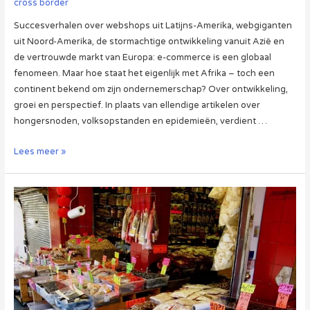
cross border
Succesverhalen over webshops uit Latijns-Amerika, webgiganten
uit Noord-Amerika, de stormachtige ontwikkeling vanuit Azië en
de vertrouwde markt van Europa: e-commerce is een globaal
fenomeen. Maar hoe staat het eigenlijk met Afrika – toch een
continent bekend om zijn ondernemerschap? Over ontwikkeling,
groei en perspectief. In plaats van ellendige artikelen over
hongersnoden, volksopstanden en epidemieën, verdient …
Hoe
Lees meer »
staat
het
met
e-
commerce
in
Afrika?