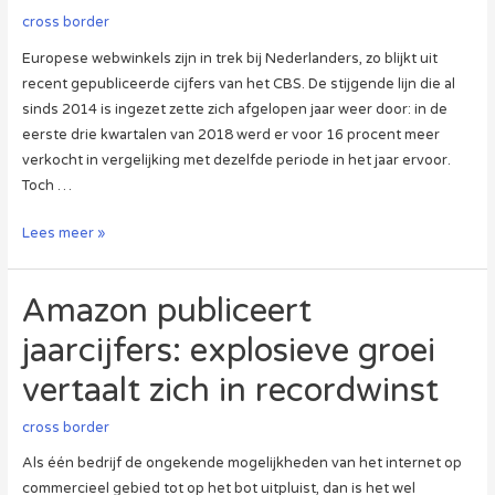
Latijns-
cross border
Amerika
Europese webwinkels zijn in trek bij Nederlanders, zo blijkt uit
recent gepubliceerde cijfers van het CBS. De stijgende lijn die al
sinds 2014 is ingezet zette zich afgelopen jaar weer door: in de
eerste drie kwartalen van 2018 werd er voor 16 procent meer
verkocht in vergelijking met dezelfde periode in het jaar ervoor.
Toch …
Populariteit
Lees meer »
Europese
webshops
Amazon publiceert
neemt
toe
jaarcijfers: explosieve groei
onder
vertaalt zich in recordwinst
Nederlanders
cross border
Als één bedrijf de ongekende mogelijkheden van het internet op
commercieel gebied tot op het bot uitpluist, dan is het wel