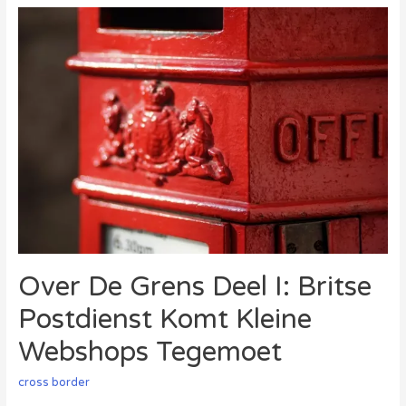
Grens
Deel
II:
Belgische
Webshops
Zoeken
Naar
Model
Over De Grens Deel I: Britse
Postdienst Komt Kleine
Webshops Tegemoet
cross border