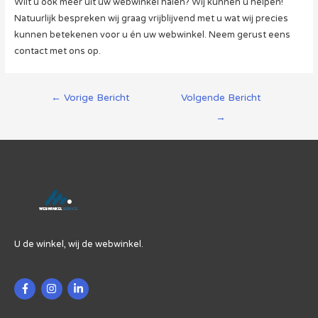
Wilt u ook méér uit uw webwinkel halen? Wij kunnen u helpen!
Natuurlijk bespreken wij graag vrijblijvend met u wat wij precies
kunnen betekenen voor u én uw webwinkel. Neem gerust eens
contact met ons op.
Berichtnavigatie
←
Vorige Bericht
Volgende Bericht
→
U de winkel, wij de webwinkel.