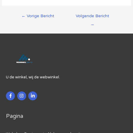
Berichtnavigatie
←
Vorige Bericht
Volgende Bericht
→
U de winkel, wij de webwinkel.
Pagina