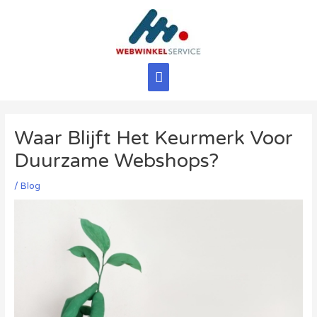
Ga
naar
de
inhoud
Hoofdmenu
Waar Blijft Het Keurmerk Voor
Duurzame Webshops?
/
Blog