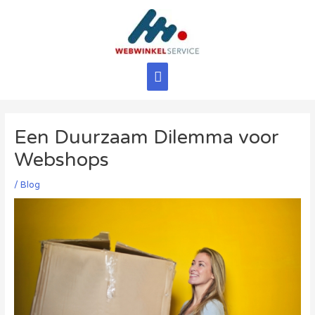
Ga
naar
de
inhoud
Hoofdmenu
Een Duurzaam Dilemma voor
Webshops
/
Blog