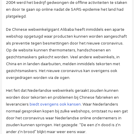
2004 werd het bedrijf gedwongen de offline activiteiten te staken
en door te gaan op online nadat de SARS-epidemie het land had
platgelegd.
De Chinese webwinkelgigant Alibaba heeft inmiddels een aparte
webshop opgetuigd waar producten kunnen worden aangeschaft
als preventie tegen besmettingen door het nieuwe coronavirus.
Op de website kunnen thermometers, handschoenen en
gezichtsmaskers gekocht worden. Veel andere webwinkels, in
China en in landen daarbuiten, melden inmiddels tekorten met
gezichtsmaskers. Het nieuwe coronavirus kan overigens ook
overgedragen worden via de ogen.
Het feit dat Nederlandse webwinkels geraakt zouden kunnen
worden door tekorten en problemen bij Chinese fabrieken en
leveranciers
biedt overigens ook kansen
. Waar Nederlanders
normaal gesproken kopen bij zulke webshops, ontstaat nu een gat
door het coronavirus waar Nederlandse online ondernemers in
zouden kunnen springen. Het gezegde: “De een z’n dood is z’n
ander z’n brood” blijkt maar weer eens waar.