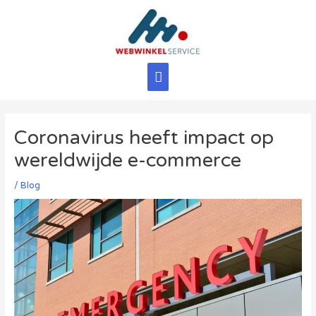
Ga
naar
de
inhoud
Hoofdmenu
Coronavirus heeft impact op
wereldwijde e-commerce
/
Blog