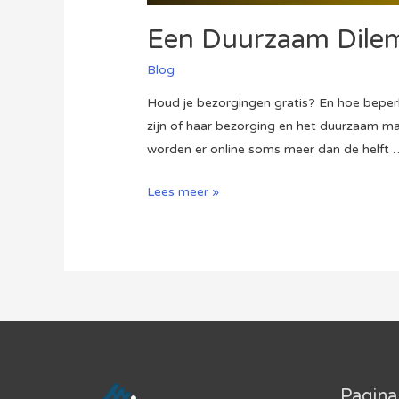
Een Duurzaam Dile
Blog
Houd je bezorgingen gratis? En hoe beper
zijn of haar bezorging en het duurzaam m
worden er online soms meer dan de helft 
Een
Lees meer »
Duurzaam
Dilemma
voor
Webshops
Pagina