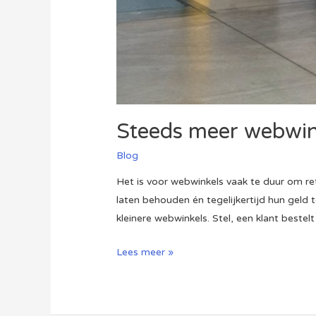
Steeds meer webwink
Blog
Het is voor webwinkels vaak te duur om re
laten behouden én tegelijkertijd hun geld 
kleinere webwinkels. Stel, een klant bestel
Steeds
Lees meer »
meer
webwinkels
laten