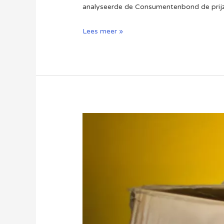
analyseerde de Consumentenbond de prijze
Webwinkels
Lees meer »
onder
vuur
om
aanbiedingen