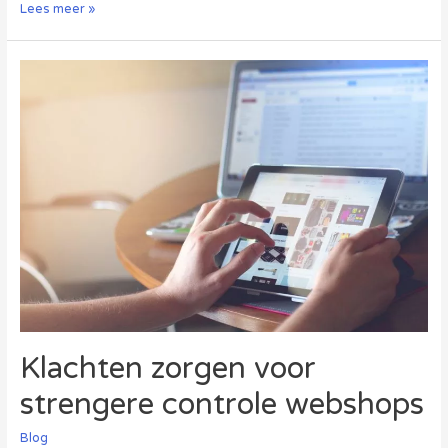
Webwinkels
Lees meer »
buiten
de
EU
leveren
risico’s
op
Klachten zorgen voor
strengere controle webshops
Blog