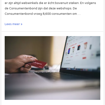
er zijn altijd webwinkels die er écht bovenuit steken. En volgens
de Consumentenbond zijn dat deze webshops. De
Consumentenbond vroeg 8,600 consumenten om …
Dit
Lees meer »
Zijn
De
Beste
Webwinkels
van
Nederland