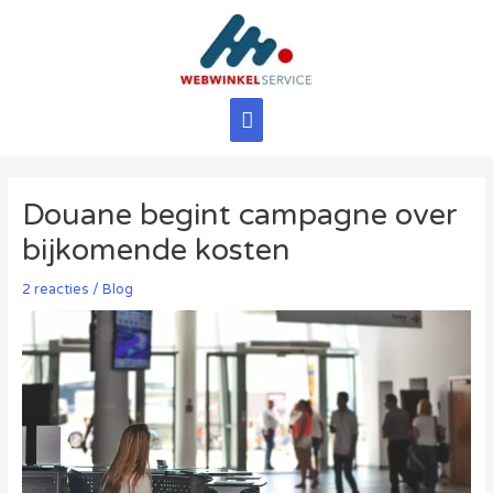
Ga
naar
de
inhoud
Hoofdmenu
Douane begint campagne over
bijkomende kosten
2 reacties
/
Blog