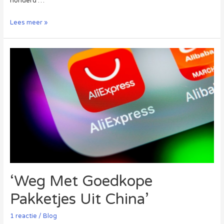
honderd …
E-
Lees meer »
commercesector
in
Europa
Professionaliseert
‘Weg Met Goedkope
Pakketjes Uit China’
1 reactie
/
Blog