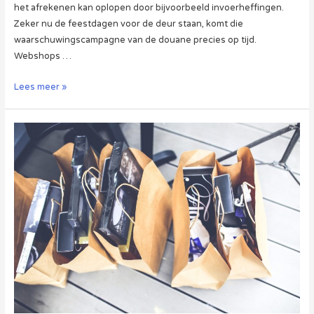
het afrekenen kan oplopen door bijvoorbeeld invoerheffingen.
Zeker nu de feestdagen voor de deur staan, komt die
waarschuwingscampagne van de douane precies op tijd.
Webshops …
Douane
Lees meer »
begint
campagne
over
bijkomende
kosten