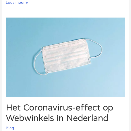
Webwinkels
Lees meer »
buiten
de
EU
leveren
risico’s
op
Het Coronavirus-effect op
Webwinkels in Nederland
Blog